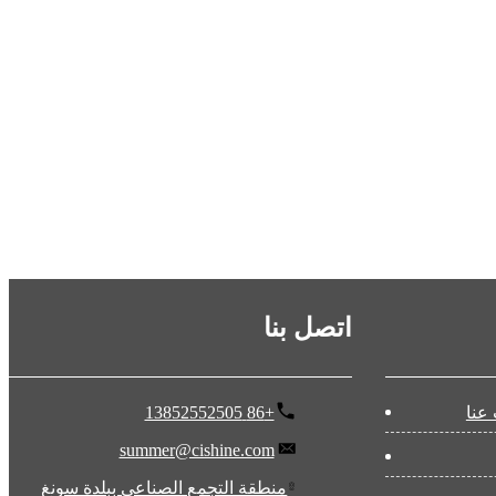
اتصل بنا
عنا
+86 13852552505
summer@cishine.com
منطقة التجمع الصناعي ببلدة سونغ