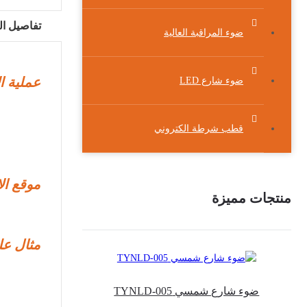
تفاصيل ال
ضوء المراقبة العالية
عملية ال
ضوء شارع LED
قطب شرطة الكتروني
موقع الإ
منتجات مميزة
مثال عل
ضوء شارع شمسي TYNLD-005