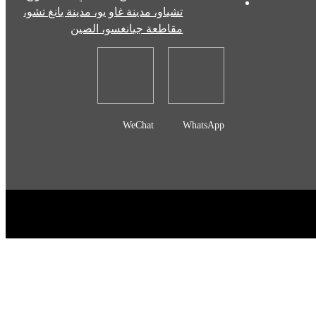
تشياو، مدينة غاو يو، مدينة يانغ تشو،
مقاطعة جيانغسو، الصين
WeChat
WhatsApp