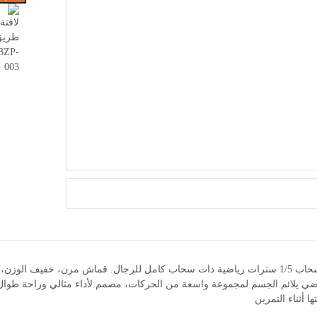
إغلاق زر سحاب 1/5 سترات رياضية ذات سحاب كامل للرجال. قماش مرن، خفيف ا
ي يلائم الجسم لمجموعة واسعة من الحركات، مصمم لأداء مثالي وراحة طوال ا
ها أثناء التمرين