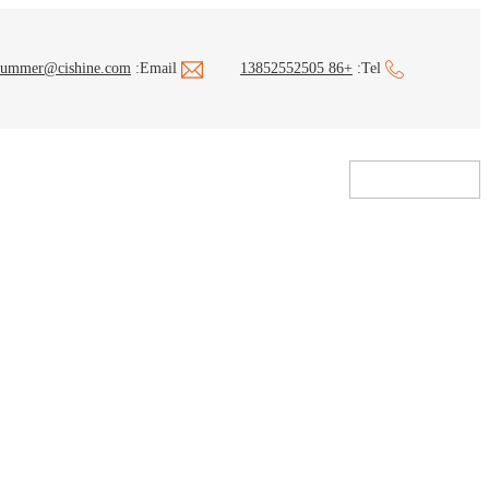
summer@cishine.com
Email:
+86 13852552505
Tel: