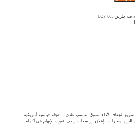
لافتة طريق BZP-003
لوزن، سريع الجفاف لأداء متفوق. تناسب عادي - أحجام قياسية أمريكية.
ليوم. مميزات - إغلاق زر سحاب ربعي؛ ثقوب للإبهام في أكمام