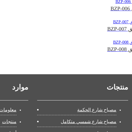
B
BZP
BZP
منتجات
موارد
مصباح شارع الحكمة
معلومات 
مصباح شارع شمسي متكامل
منتجات