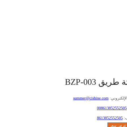
 طريق BZP-003
الإلكتروني:
summer@cishine.com
008613852552505
ب:
8613852552505
عرض سعر