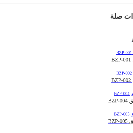
ات صلة
B
B
BZP
BZP