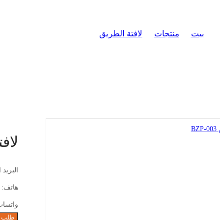
بيت
منتجات
لافتة الطريق
لافتة طريق BZP-003
>
>
>
لافتة
البريد 
هاتف:
واتسا
طلب 