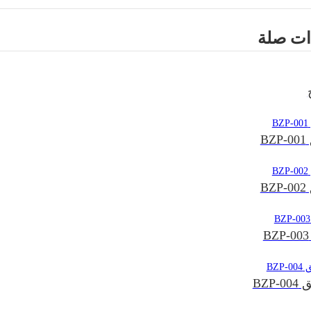
ات صلة
B
B
BZP