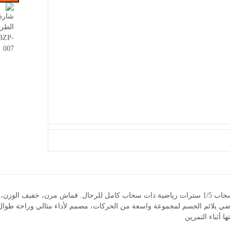
إغلاق زر سحاب 1/5 سترات رياضية ذات سحاب كامل للرجال. قماش مرن، خفيف ا
ي يلائم الجسم لمجموعة واسعة من الحركات، مصمم لأداء مثالي وراحة طوال ا
ها أثناء التمرين