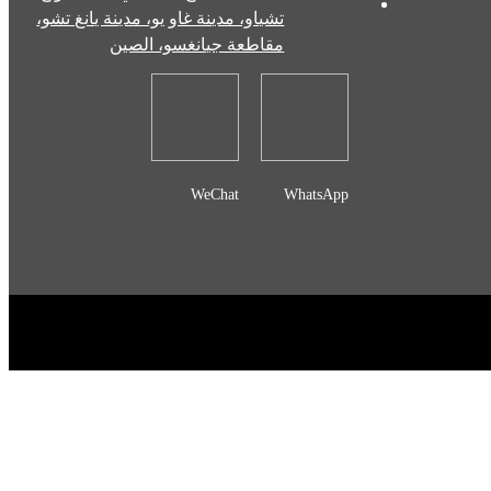
تشياو، مدينة غاو يو، مدينة يانغ تشو،
مقاطعة جيانغسو، الصين
WeChat
WhatsApp