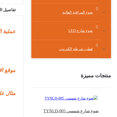
تفاصيل ال
ضوء المراقبة العالية
عملية ال
ضوء شارع LED
قطب شرطة الكتروني
موقع الإ
منتجات مميزة
مثال عل
ضوء شارع شمسي TYNLD-005