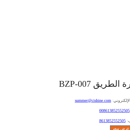
الطريق BZP-007
الإلكتروني:
summer@cishine.com
008613852552505
ب:
8613852552505
عرض سعر