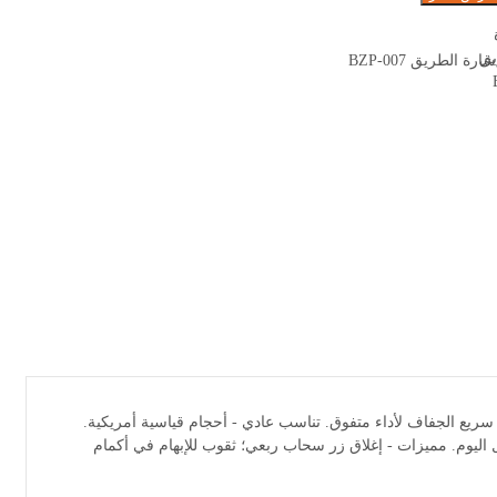
شارة الطريق BZP-007
لوزن، سريع الجفاف لأداء متفوق. تناسب عادي - أحجام قياسية أمريكية.
ليوم. مميزات - إغلاق زر سحاب ربعي؛ ثقوب للإبهام في أكمام