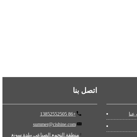
اتصل بنا
عنا
+86 13852552505
summer@cishine.com
منطقة التجمع الصناعي ببلدة سونغ