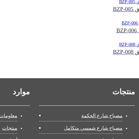
BZP
B
BZP
منتجات
موارد
مصباح شارع الحكمة
معلومات 
مصباح شارع شمسي متكامل
منتجات