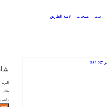
بيت
منتجات
لافتة الطريق
شارة الطريق BZP-007
>
>
>
شارة 
البريد 
هاتف:
واتسا
طلب 